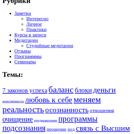
Рубрики
Заметки
Интересно
Личное
Практики
Курсы в записи
Медитации
Студийные медитации
Отзывы
Программмы
Семинары
Темы:
баланс
деньги
блоки
7 законов успеха
меняем
любовь к себе
женственность
реальность
осознанность
отношения
программы
очищение
предназначение
подсознания
связь с Высшим
прощение
род