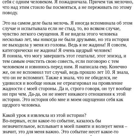
себя с одним человеком. Я пожадничала. Причем так мелочно,
что над этим стоило бы посмеяться, а не переживать по этому
поводу.
Это на самом деле была мелочь. Я иногда вспоминала об этом
случае и испытывала если не стыд, то, во всяком случае,
чувство легкого смущения. Я не видела этого человека
несколько лет, мы никогда не были друзьями, но эта история
не выходила у меня из головы. Ведь я не жадина! Я совсем,
категорически не жадина! Я очень щедрый человек!
Я поняла, что могу завершить этот гештальт, этот эпизод, и
тем самым очистить свою совесть, если поговорю с тем
человеком и извинюсь перед ним. Я написала ему. Конечно
же, он не вспомнил тот случай, ведь прошло лет 10. Я знала,
что он не вспомнит. Также я знала, что не обиделся, не
удивился и вообще никак не отреагировал на проявление
жадности с моей стороны. Да и, строго говоря, он тут вообще
ни при чем. Да-да, он не имеет никакого отношения к этой
истории. Это история обо мне и моем ощущении себя как
щедрого человека.
Какой урок я извлекла из этой истории?
Во-первых, если какое-то событие, казалось бы
незначительное, всплывает в моей памяти и волнует меня –
значит, это для меня важно. Это событие несет какое-то