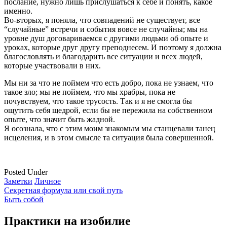
послание, нужно лишь прислушаться к себе и понять, какое
именно.
Во-вторых, я поняла, что совпадений не существует, все
“случайные” встречи и события вовсе не случайны; мы на
уровне душ договариваемся с другими людьми об опыте и
уроках, которые друг другу преподнесем. И поэтому я должна
благословлять и благодарить все ситуации и всех людей,
которые участвовали в них.
Мы ни за что не поймем что есть добро, пока не узнаем, что
такое зло; мы не поймем, что мы храбры, пока не
почувствуем, что такое трусость. Так и я не смогла бы
ощутить себя щедрой, если бы не пережила на собственном
опыте, что значит быть жадной.
Я осознала, что с этим моим знакомым мы станцевали танец
исцеления, и в этом смысле та ситуация была совершенной.
Posted Under
Заметки
Личное
Секретная формула или свой путь
Быть собой
Post
navigation
Практики на изобилие