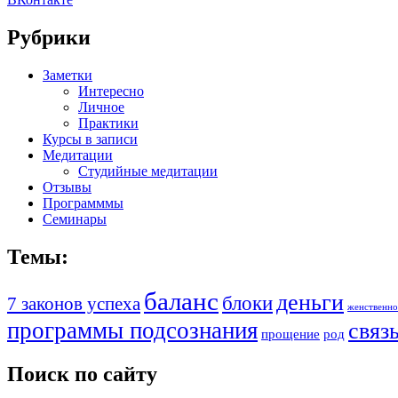
Рубрики
Заметки
Интересно
Личное
Практики
Курсы в записи
Медитации
Студийные медитации
Отзывы
Программмы
Семинары
Темы:
баланс
деньги
блоки
7 законов успеха
женственно
программы подсознания
связ
прощение
род
Поиск по сайту