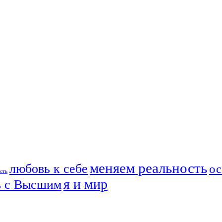
меняем реальность
любовь к себе
ос
сть
я и мир
ь с Высшим