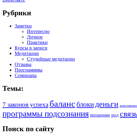
Рубрики
Заметки
Интересно
Личное
Практики
Курсы в записи
Медитации
Студийные медитации
Отзывы
Программмы
Семинары
Темы:
баланс
деньги
блоки
7 законов успеха
женственно
программы подсознания
связ
прощение
род
Поиск по сайту