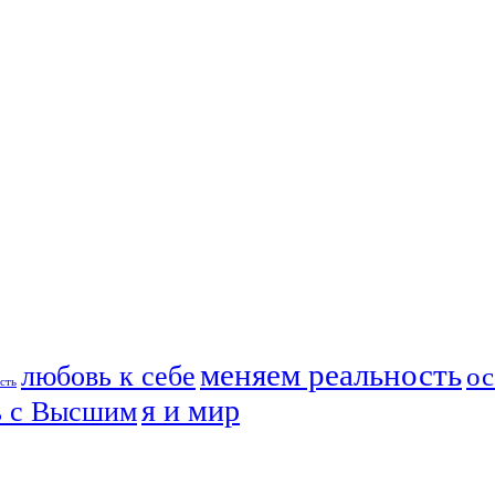
меняем реальность
любовь к себе
ос
сть
я и мир
ь с Высшим