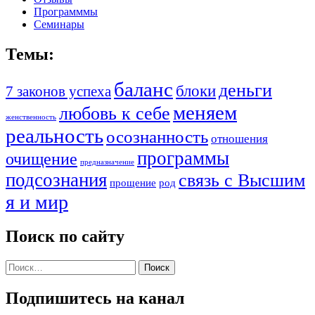
Программмы
Семинары
Темы:
баланс
деньги
блоки
7 законов успеха
меняем
любовь к себе
женственность
реальность
осознанность
отношения
программы
очищение
предназначение
подсознания
связь с Высшим
прощение
род
я и мир
Поиск по сайту
Найти:
Подпишитесь на канал