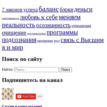
баланс
деньги
блоки
7 законов успеха
меняем
любовь к себе
женственность
реальность
осознанность
отношения
программы
очищение
предназначение
подсознания
связь с Высшим
прощение
род
я и мир
Поиск по сайту
Найти:
Подпишитесь на канал
Сессии и консультации