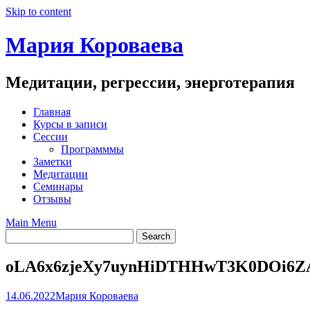
Skip to content
Мария Короваева
Медитации, регрессии, энерготерапия
Главная
Курсы в записи
Сессии
Программмы
Заметки
Медитации
Семинары
Отзывы
Main Menu
oLA6x6zjeXy7uynHiDTHHwT3K0DOi6
14.06.2022
Мария Короваева