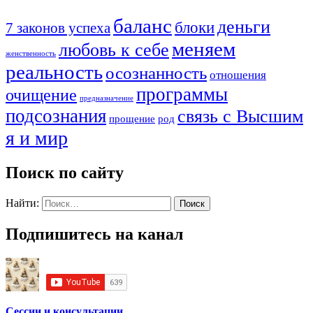
баланс
деньги
блоки
7 законов успеха
меняем
любовь к себе
женственность
реальность
осознанность
отношения
программы
очищение
предназначение
подсознания
связь с Высшим
прощение
род
я и мир
Поиск по сайту
Найти:
Подпишитесь на канал
Сессии и консультации