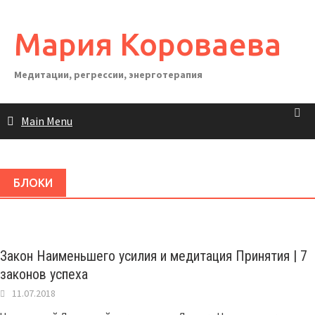
Skip
to
Мария Короваева
content
Медитации, регрессии, энерготерапия
Main Menu
БЛОКИ
Закон Наименьшего усилия и медитация Принятия | 7
законов успеха
11.07.2018