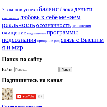
баланс
деньги
блоки
7 законов успеха
меняем
любовь к себе
женственность
реальность
осознанность
отношения
программы
очищение
предназначение
подсознания
связь с Высшим
прощение
род
я и мир
Поиск по сайту
Найти:
Подпишитесь на канал
Сессии и консультации