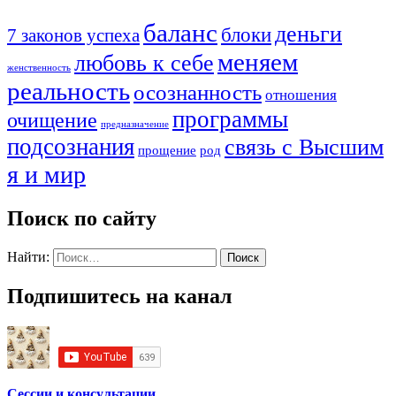
баланс
деньги
блоки
7 законов успеха
меняем
любовь к себе
женственность
реальность
осознанность
отношения
программы
очищение
предназначение
подсознания
связь с Высшим
прощение
род
я и мир
Поиск по сайту
Найти:
Подпишитесь на канал
Сессии и консультации