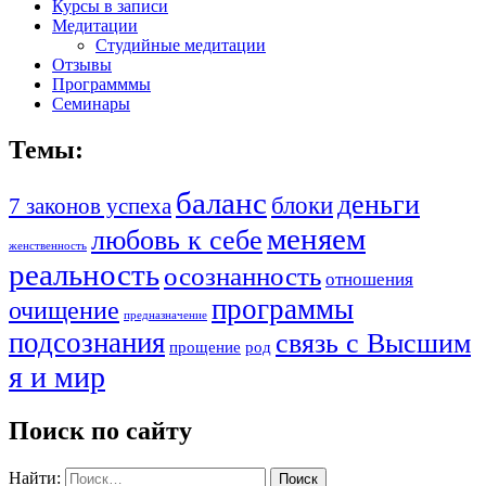
Курсы в записи
Медитации
Студийные медитации
Отзывы
Программмы
Семинары
Темы:
баланс
деньги
блоки
7 законов успеха
меняем
любовь к себе
женственность
реальность
осознанность
отношения
программы
очищение
предназначение
подсознания
связь с Высшим
прощение
род
я и мир
Поиск по сайту
Найти: