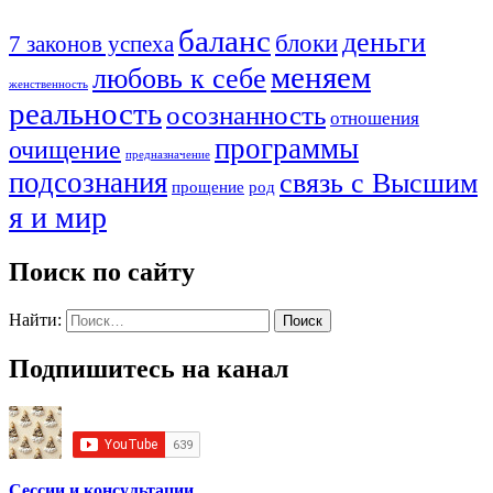
баланс
деньги
блоки
7 законов успеха
меняем
любовь к себе
женственность
реальность
осознанность
отношения
программы
очищение
предназначение
подсознания
связь с Высшим
прощение
род
я и мир
Поиск по сайту
Найти:
Подпишитесь на канал
Сессии и консультации