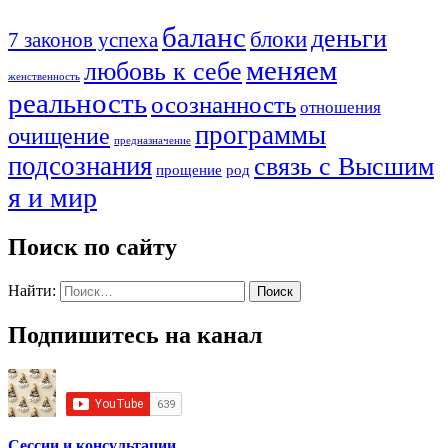
баланс
деньги
блоки
7 законов успеха
меняем
любовь к себе
женственность
реальность
осознанность
отношения
программы
очищение
предназначение
подсознания
связь с Высшим
прощение
род
я и мир
Поиск по сайту
Найти:
Подпишитесь на канал
Сессии и консультации