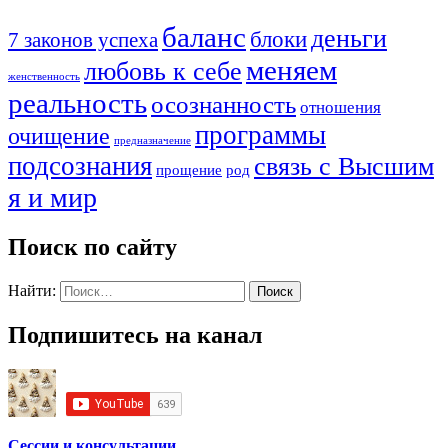
баланс
деньги
блоки
7 законов успеха
меняем
любовь к себе
женственность
реальность
осознанность
отношения
программы
очищение
предназначение
подсознания
связь с Высшим
прощение
род
я и мир
Поиск по сайту
Найти:
Подпишитесь на канал
Сессии и консультации