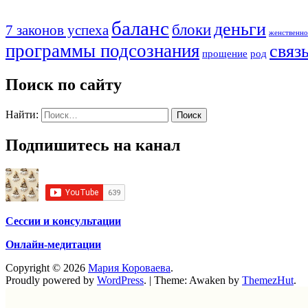
баланс
деньги
блоки
7 законов успеха
женственно
программы подсознания
связ
прощение
род
Поиск по сайту
Найти:
Подпишитесь на канал
Сессии и консультации
Онлайн-медитации
Copyright © 2026
Мария Короваева
.
Proudly powered by
WordPress
.
|
Theme: Awaken by
ThemezHut
.