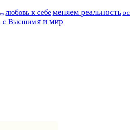
меняем реальность
любовь к себе
ос
сть
я и мир
ь с Высшим