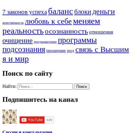
баланс
деньги
блоки
7 законов успеха
меняем
любовь к себе
женственность
реальность
осознанность
отношения
программы
очищение
предназначение
подсознания
связь с Высшим
прощение
род
я и мир
Поиск по сайту
Найти:
Подпишитесь на канал
Сессии и консультации