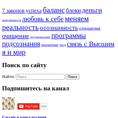
баланс
деньги
блоки
7 законов успеха
меняем
любовь к себе
женственность
реальность
осознанность
отношения
программы
очищение
предназначение
подсознания
связь с Высшим
прощение
род
я и мир
Поиск по сайту
Найти:
Подпишитесь на канал
Сессии и консультации