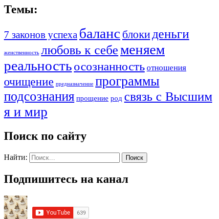
Темы:
баланс
деньги
блоки
7 законов успеха
меняем
любовь к себе
женственность
реальность
осознанность
отношения
программы
очищение
предназначение
подсознания
связь с Высшим
прощение
род
я и мир
Поиск по сайту
Найти:
Подпишитесь на канал