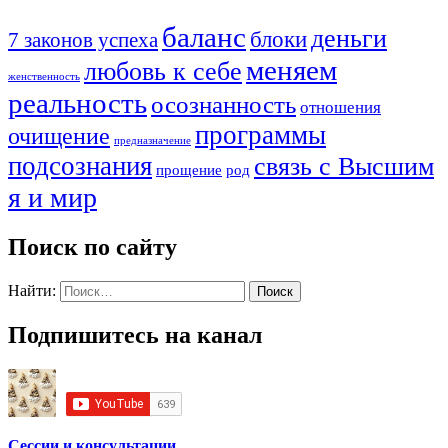
баланс
деньги
блоки
7 законов успеха
меняем
любовь к себе
женственность
реальность
осознанность
отношения
программы
очищение
предназначение
подсознания
связь с Высшим
прощение
род
я и мир
Поиск по сайту
Найти:
Подпишитесь на канал
Сессии и консультации