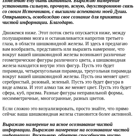
Повелеваю ему быть активным. Выражаю намерение
установить сильную, прочную, ясную, двухстороннюю связь
со своим Источником, с высшими аспектами моей Души.
Открываюсь, освобождаю свое сознание для принятия
чистой информации. Благодарю.
Движемся ниже. Этот поток света опускается ниже, между
полушариями мозга и останавливается напротив третьего
глаза, в области шишковидной железы. И здесь я предлагаю
вам вообразить, представить или выразить намерение, что
вокруг вашей шишковидной железы возникают различные
геометрические фигуры различного цвета, а шишковидная
железа находится внутри этих фигур. Пусть это будет
пирамида, четырехугольная пирамида, треугольная пирамида
вокруг вашей шишковидной железы. Пусть она меняет цвет:
серебристый, розовый, зеленый. Пусть это будет фигура в
виде алмаза. И этот алмаз так же меняет цвет. Пусть это будет
сфера, куб, призма. Разные фигуры неправильной формы,
несимметричные, многогранные, разных цветов.
Если сложно это визуализировать, просто знайте, что прямо
сейчас ваша шишковидная железа становится более активной.
Выражаю намерение на ясное осознавание чистой
информации. Выражаю намерение на осознавание чистой
информации. Раскрываю, обретаю способность чисто,