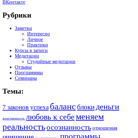
ВКонтакте
Рубрики
Заметки
Интересно
Личное
Практики
Курсы в записи
Медитации
Студийные медитации
Отзывы
Программмы
Семинары
Темы:
баланс
деньги
блоки
7 законов успеха
меняем
любовь к себе
женственность
реальность
осознанность
отношения
программы
очищение