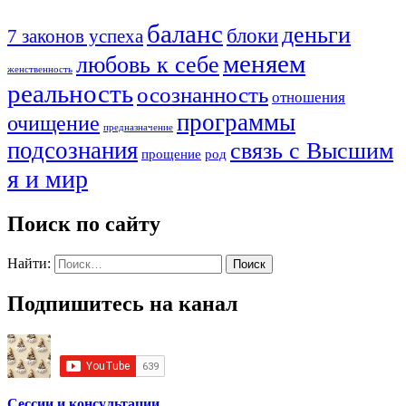
баланс
деньги
блоки
7 законов успеха
меняем
любовь к себе
женственность
реальность
осознанность
отношения
программы
очищение
предназначение
подсознания
связь с Высшим
прощение
род
я и мир
Поиск по сайту
Найти:
Подпишитесь на канал
Сессии и консультации