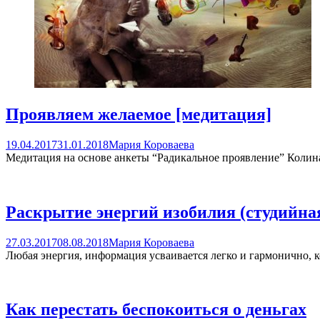
Проявляем желаемое [медитация]
19.04.2017
31.01.2018
Мария Короваева
Медитация на основе анкеты “Радикальное проявление” Кол
Раскрытие энергий изобилия (студийна
27.03.2017
08.08.2018
Мария Короваева
Любая энергия, информация усваивается легко и гармонично, к
Как перестать беспокоиться о деньгах