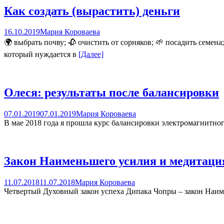
Как создать (вырастить) деньги
16.10.2019
Мария Короваева
🌍 выбрать почву; 🥀 очистить от сорняков; 🌱 посадить семена
который нуждается в
[Далее]
Олеся: результаты после балансировки
07.01.2019
07.01.2019
Мария Короваева
В мае 2018 года я прошла курс балансировки электромагнитно
Закон Наименьшего усилия и медитация
11.07.2018
11.07.2018
Мария Короваева
Четвертый Духовный закон успеха Дипака Чопры – закон Наиме