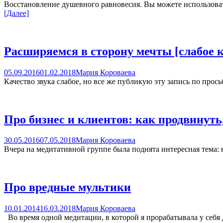
Восстановление душевного равновесия. Вы можете использовать
[Далее]
Расширяемся в сторону мечты [слабое к
05.09.2016
01.02.2018
Мария Короваева
Качество звука слабое, но все же публикую эту запись по прос
Про бизнес и клиентов: как продвинуть,
30.05.2016
07.05.2018
Мария Короваева
Вчера на медитативной группе была поднята интересная тема: к
Про вредные мультики
10.01.2014
16.03.2018
Мария Короваева
Во время одной медитации, в которой я прорабатывала у себя д