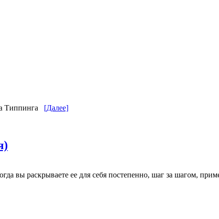
ина Типпинга
[Далее]
я)
огда вы раскрываете ее для себя постепенно, шаг за шагом, при