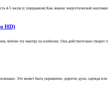
ть 4-5 часов (с перерывом) Как знание энергетической анатоми
ио HD)
эту мантру на изобилие. Она действительно творит чудес
 роскошью. Это может быть украшение, дорогие духи, одежда ил