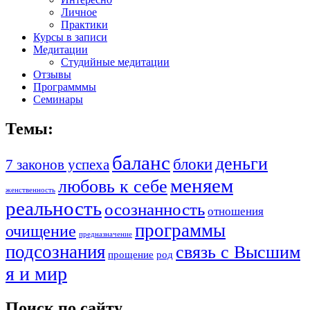
Личное
Практики
Курсы в записи
Медитации
Студийные медитации
Отзывы
Программмы
Семинары
Темы:
баланс
деньги
блоки
7 законов успеха
меняем
любовь к себе
женственность
реальность
осознанность
отношения
программы
очищение
предназначение
подсознания
связь с Высшим
прощение
род
я и мир
Поиск по сайту