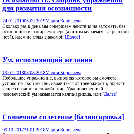
Осознанность. Сборник упражнений
для развития осознанности
24.01.2019
06.09.2019
Мария Короваева
Сколько раз в день мы совершаем действия на автомате, без
осознанности: запираем дверь (а потом мучаемся: закрыл или
нет?), идем не глядя знакомой
[Далее]
Ум, исполняющий желания
19.07.2018
08.08.2018
Мария Короваева
Небольшое упражнение, выполняя которое вы сможете
успокоить свои мысли, избавиться от тревожности, обрести
ясное сознание и спокойствие. Уравновешенный
человеческий ум называется калпа-врикша, или
[Далее]
Солнечное сплетение [балансировка]
09.10.2017
31.01.2018
Мария Короваева