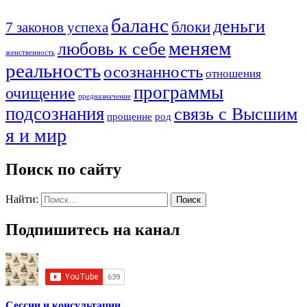
баланс
деньги
блоки
7 законов успеха
меняем
любовь к себе
женственность
реальность
осознанность
отношения
программы
очищение
предназначение
подсознания
связь с Высшим
прощение
род
я и мир
Поиск по сайту
Найти:
Подпишитесь на канал
Сессии и консультации