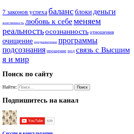
баланс
деньги
блоки
7 законов успеха
меняем
любовь к себе
женственность
реальность
осознанность
отношения
программы
очищение
предназначение
подсознания
связь с Высшим
прощение
род
я и мир
Поиск по сайту
Найти:
Подпишитесь на канал
Сессии и консультации