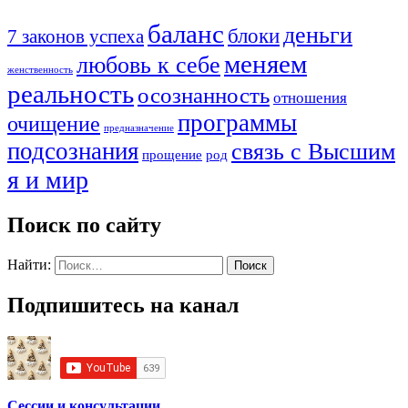
баланс
деньги
блоки
7 законов успеха
меняем
любовь к себе
женственность
реальность
осознанность
отношения
программы
очищение
предназначение
подсознания
связь с Высшим
прощение
род
я и мир
Поиск по сайту
Найти:
Подпишитесь на канал
Сессии и консультации