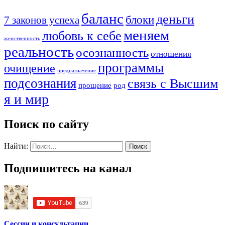
баланс
деньги
блоки
7 законов успеха
меняем
любовь к себе
женственность
реальность
осознанность
отношения
программы
очищение
предназначение
подсознания
связь с Высшим
прощение
род
я и мир
Поиск по сайту
Найти:
Подпишитесь на канал
Сессии и консультации