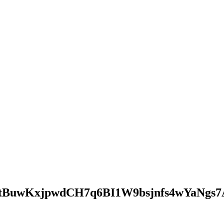
BuwKxjpwdCH7q6BI1W9bsjnfs4wYaNgs7