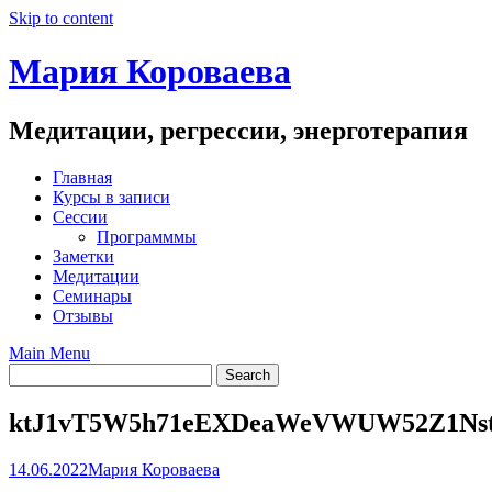
Skip to content
Мария Короваева
Медитации, регрессии, энерготерапия
Главная
Курсы в записи
Сессии
Программмы
Заметки
Медитации
Семинары
Отзывы
Main Menu
ktJ1vT5W5h71eEXDeaWeVWUW52Z1Nst
14.06.2022
Мария Короваева