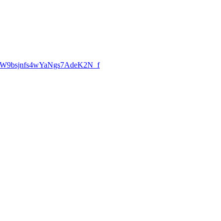
9bsjnfs4wYaNgs7AdeK2N_f