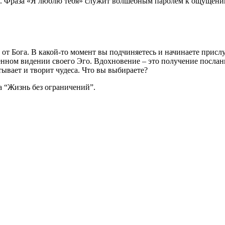
её. Фраза «Я люблю тебя» служит волшебным паролем к ощущени
 от Бога. В какой-то момент вы подчиняетесь и начинаете присл
нном видении своего Эго. Вдохновение – это получение послани
ывает и творит чудеса. Что вы выбираете?
 “Жизнь без ограничений”.