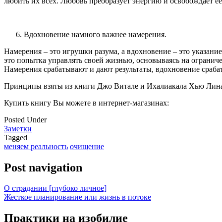
любить их всех. Любовь преобразует энергию и освобождает 
Вдохновение намного важнее намерения.
Намерения – это игрушки разума, а вдохновение – это указание
это попытка управлять своей жизнью, основываясь на ограниче
Намерения срабатывают и дают результаты, вдохновение срабат
Принципы взяты из книги Джо Витале и Ихалиакала Хью Лина
Купить книгу Вы можете в интернет-магазинах:
Posted Under
Заметки
Tagged
меняем реальность
очищение
Post navigation
О страдании [глубоко личное]
Жесткое планирование или жизнь в потоке
Практики на изобилие