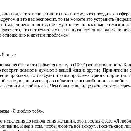
 оно поддаётся исцелению только потому, что находится в сфере 
 другом и это вас беспокоит, то вы можете это устранить (исцели
ь ни малейшего понятия, почему это случилось в вашей жизни и
целяете то, что встречается у вас на пути, тем чище вы становит
по отношению к другим проблемам.
ый опыт.
 но вы несёте за эти события полную (100%) ответственность. К
что говорят, делают и думают в вашей жизни другие. Принятие на
о есть проблема, то это будет и ваша проблема. Данный принцип
образом, вы не имеет права обвинять кого-либо или что-либо в т
его своим и любить его. Чем больше вы исцеляете то, что встреч
фразы «Я люблю тебя».
от исцеления до исполнения желаний, это простая фраза «Я люблю
ничений. Идея в том, чтобы любить всё вокруг. Любить свой лиш