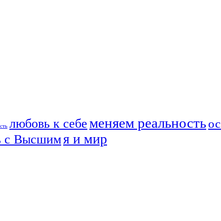
меняем реальность
любовь к себе
ос
сть
я и мир
ь с Высшим