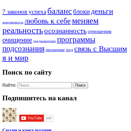
баланс
деньги
блоки
7 законов успеха
меняем
любовь к себе
женственность
реальность
осознанность
отношения
программы
очищение
предназначение
подсознания
связь с Высшим
прощение
род
я и мир
Поиск по сайту
Найти:
Подпишитесь на канал
Сессии и консультации