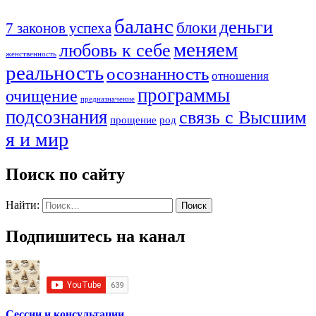
баланс
деньги
блоки
7 законов успеха
меняем
любовь к себе
женственность
реальность
осознанность
отношения
программы
очищение
предназначение
подсознания
связь с Высшим
прощение
род
я и мир
Поиск по сайту
Найти:
Подпишитесь на канал
Сессии и консультации