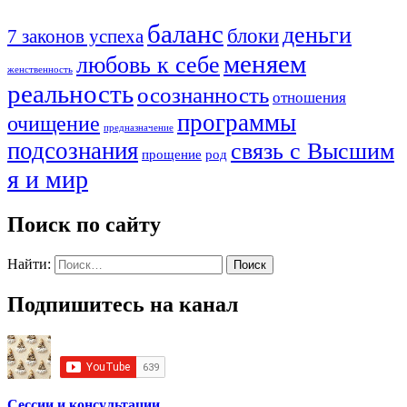
баланс
деньги
блоки
7 законов успеха
меняем
любовь к себе
женственность
реальность
осознанность
отношения
программы
очищение
предназначение
подсознания
связь с Высшим
прощение
род
я и мир
Поиск по сайту
Найти:
Подпишитесь на канал
Сессии и консультации