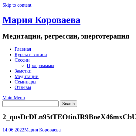
Skip to content
Мария Короваева
Медитации, регрессии, энерготерапия
Главная
Курсы в записи
Сессии
Программмы
Заметки
Медитации
Семинары
Отзывы
Main Menu
2_qusDcDLn95tTEOtioJR9BoeX46mxCb
14.06.2022
Мария Короваева