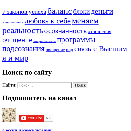
баланс
деньги
блоки
7 законов успеха
меняем
любовь к себе
женственность
реальность
осознанность
отношения
программы
очищение
предназначение
подсознания
связь с Высшим
прощение
род
я и мир
Поиск по сайту
Найти:
Подпишитесь на канал
Сессии и консультации