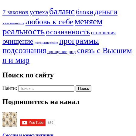
баланс
деньги
блоки
7 законов успеха
меняем
любовь к себе
женственность
реальность
осознанность
отношения
программы
очищение
предназначение
подсознания
связь с Высшим
прощение
род
я и мир
Поиск по сайту
Найти:
Подпишитесь на канал
Сессии и консультации