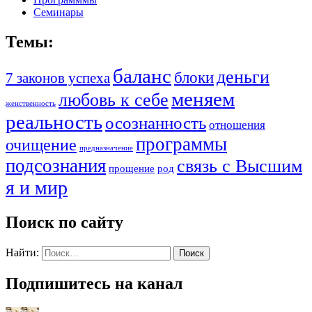
Семинары
Темы:
баланс
деньги
блоки
7 законов успеха
меняем
любовь к себе
женственность
реальность
осознанность
отношения
программы
очищение
предназначение
подсознания
связь с Высшим
прощение
род
я и мир
Поиск по сайту
Найти:
Подпишитесь на канал