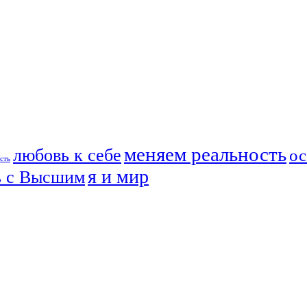
меняем реальность
любовь к себе
ос
сть
я и мир
ь с Высшим