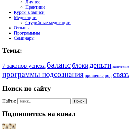
Личное
Практики
Курсы в записи
Медитации
Студийные медитации
Отзывы
Программмы
Семинары
Темы:
баланс
деньги
блоки
7 законов успеха
женственно
программы подсознания
связ
прощение
род
Поиск по сайту
Найти:
Подпишитесь на канал