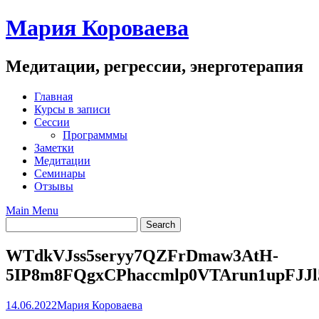
Skip
Мария Короваева
to
content
Медитации, регрессии, энерготерапия
Главная
Курсы в записи
Сессии
Программмы
Заметки
Медитации
Семинары
Отзывы
Main Menu
WTdkVJss5seryy7QZFrDmaw3AtH-
5IP8m8FQgxCPhaccmlp0VTArun1upFJJl
14.06.2022
Мария Короваева