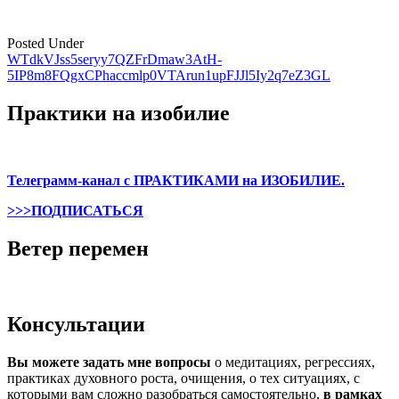
Posted Under
WTdkVJss5seryy7QZFrDmaw3AtH-
5IP8m8FQgxCPhaccmlp0VTArun1upFJJl5Iy2q7eZ3GL
Post
navigation
Практики на изобилие
Телеграмм-канал с ПРАКТИКАМИ на ИЗОБИЛИЕ.
>>>ПОДПИСАТЬСЯ
Ветер перемен
Консультации
Вы можете задать мне вопросы
о медитациях, регрессиях,
практиках духовного роста, очищения, о тех ситуациях, с
которыми вам сложно разобраться самостоятельно,
в рамках