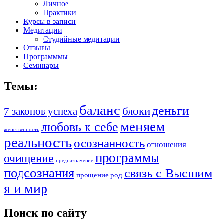
Личное
Практики
Курсы в записи
Медитации
Студийные медитации
Отзывы
Программмы
Семинары
Темы:
баланс
деньги
блоки
7 законов успеха
меняем
любовь к себе
женственность
реальность
осознанность
отношения
программы
очищение
предназначение
подсознания
связь с Высшим
прощение
род
я и мир
Поиск по сайту